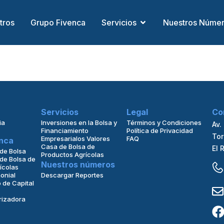
tros
Grupo Fivenca
Servicios
Nuestros Núme
Servicios
Legal
Co
ia
Inversiones en la Bolsa y
Términos y Condiciones
Av.
Financiamiento
Política de Privacidad
Tor
Empresarialos Valores
FAQ
nca
Casa de Bolsa de
El 
de Bolsa
Productos Agrícolas
de Bolsa de
Nuestros números
ícolas
onial
Descargar Reportes
 de Capital
rizadora