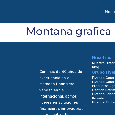
Noso
Montana grafica
Nosotros
Nuestra Histor
Blog
Con más de 40 años de
Grupo Five
experiencia en el
Fivenca Casa 
Fivenca Casa 
mercado financiero
Productos Agr
venezolano e
Gestión Patrim
Fivenca Fondo
internacional, somos
Privado
líderes en soluciones
Fivenca Titula
financieras innovadoras
y personalizadas.